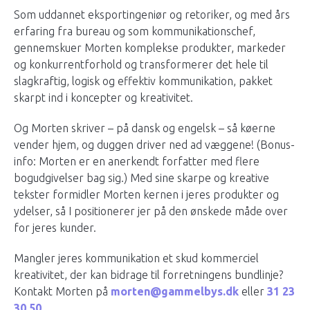
Som uddannet eksportingeniør og retoriker, og med års
erfaring fra bureau og som kommunikationschef,
gennemskuer Morten komplekse produkter, markeder
og konkurrentforhold og transformerer det hele til
slagkraftig, logisk og effektiv kommunikation, pakket
skarpt ind i koncepter og kreativitet.
Og Morten skriver – på dansk og engelsk – så køerne
vender hjem, og duggen driver ned ad væggene! (Bonus-
info: Morten er en anerkendt forfatter med flere
bogudgivelser bag sig.) Med sine skarpe og kreative
tekster formidler Morten kernen i jeres produkter og
ydelser, så I positionerer jer på den ønskede måde over
for jeres kunder.
Mangler jeres kommunikation et skud kommerciel
kreativitet, der kan bidrage til forretningens bundlinje?
Kontakt Morten på
morten@gammelbys.dk
eller
31 23
30 50
.