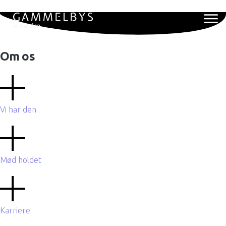
Om os
Vi har den
Mød holdet
Karriere