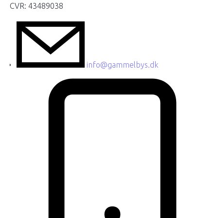
CVR: 43489038
info@gammelbys.dk