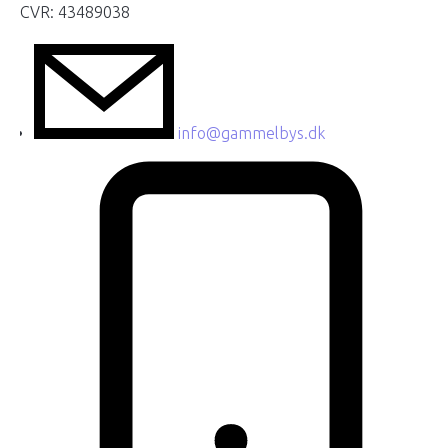
CVR: 43489038
info@gammelbys.dk