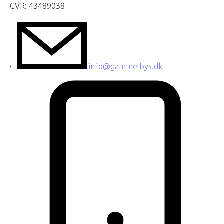
CVR: 43489038
info@gammelbys.dk