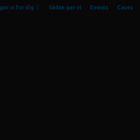
gør vi for dig
Sådan gør vi
Events
Cases