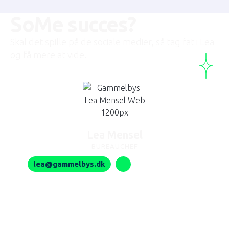
SoMe succes?
Skal det spille på de sociale medier, så tag fat i Lea
og få mere at vide.
Lea Mensel
BUREAUCHEF
lea@gammelbys.dk
(+45) 53 37 61 81