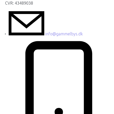
CVR: 43489038
info@gammelbys.dk