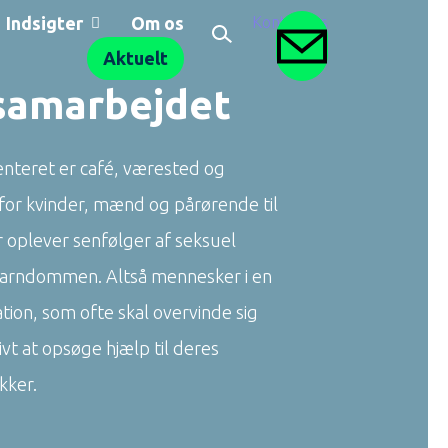
SEARCH BUTTON
Indsigter
Om os
Search for:
Kontakt os
Aktuelt
samarbejdet
enteret er café, værested og
 for kvinder, mænd og pårørende til
r oplever senfølger af seksuel
barndommen. Altså mennesker i en
ation, som ofte skal overvinde sig
tivt at opsøge hjælp til deres
kker.