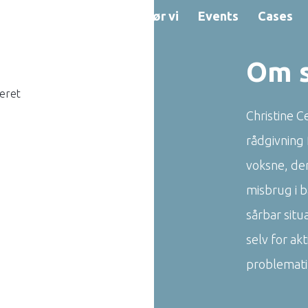
gør vi for dig
Sådan gør vi
Events
Cases
Om 
teret
Christine C
rådgivning
voksne, de
misbrug i 
sårbar situ
selv for ak
problemati