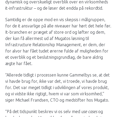
dynamisk og overskueligt overblik over en virksomheds
it-infrastruktur – og de løser det endda på rekordtid.
Samtidig er de oppe mod en vis skepsis i målgruppen,
for de it ansvarlige på alle niveauer har hørt det hele før.
It-branchen er præget af store ord og løfter og dem,
der kan få allermest ud af Mugatos løsning til
Infrastructure Relationship Management, er dem, der
for alvor har fået tudet ørerne fulde af muligheden for
et overblik og et beslutningsgrundlag, de bare aldrig
ægte har fået.
“Allerede tidligt i processen kunne Gammelbys se, at det
vi havde brug for, ikke var det, vi troede, vi havde brug
for. Det var meget tidligt i udviklingen af vores produkt,
og vi vidste ikke rigtigt, hvem vi var som virksomhed,”
siger Michael Frandsen, CTO og medstifter hos Mugato.
“På det tidspunkt beskrev vi os selv med
use cases
og