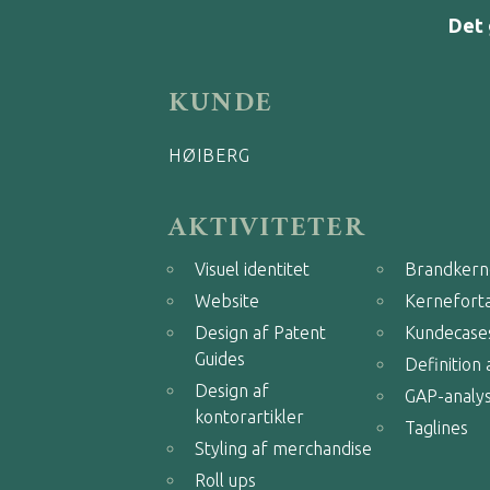
Det 
KUNDE
HØIBERG
AKTIVITETER
Visuel identitet
Brandkern
Website
Kernefortæ
Design af Patent
Kundecase
Guides
Definition a
Design af
GAP-analy
kontorartikler
Taglines
Styling af merchandise
Roll ups