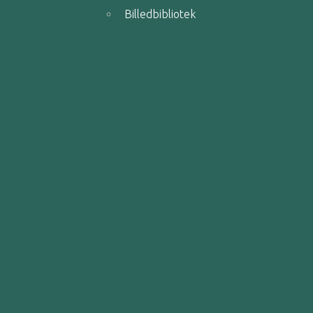
Billedbibliotek