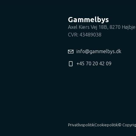
Gammelbys
Axel Kiers Vej 18B, 8270 Højbje
CVR: 43489038
info@gammelbys.dk
+45 70 20 42 09
Privatlivspolitik
Cookiepolitik
© Copyri