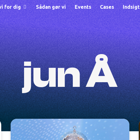
i for dig
Sådan gør vi
Events
Cases
Indsig
jun Å