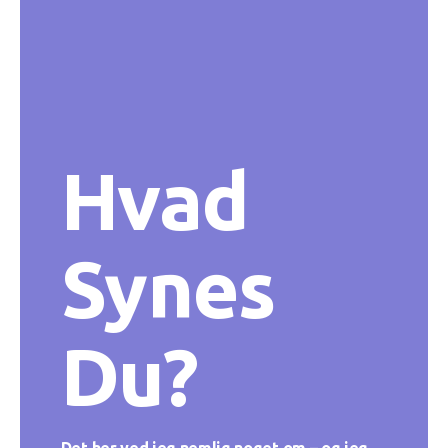
Hvad
Synes
Du?
Det her ved jeg nemlig noget om – og jeg