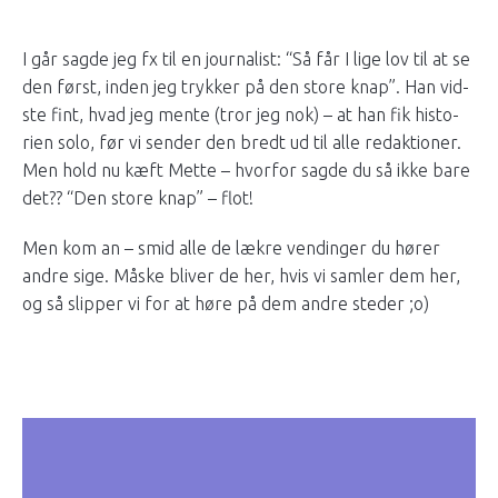
I går sagde jeg fx til en jour­nal­ist: “Så får I lige lov til at se
den først, inden jeg trykker på den store knap”. Han vid­
ste fint, hvad jeg mente (tror jeg nok) – at han fik his­to­
rien solo, før vi sender den bredt ud til alle redak­tioner.
Men hold nu kæft Mette – hvor­for sagde du så ikke bare
det?? “Den store knap” – flot!
Men kom an – smid alle de lækre vendinger du hører
andre sige. Måske bliver de her, hvis vi sam­ler dem her,
og så slip­per vi for at høre på dem andre steder ;o)