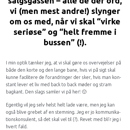
sal­gs­gassen – alle de der ord,
vi (men mest andre!) slyn­ger
om os med, når vi skal “virke
ser­iøse” og “helt fremme i
bussen” (!).
I min optik tænker jeg, at vi skal gøre os overve­jelser på
både den korte og den lange bane, hvis vi på sigt skal
kunne facilitere de foran­dringer der sker, hvis man kon­
stant lever et liv med back to back møder og stram
bagkant. Den slags sam­ler vi på her! 🙂
Egentlig vil jeg selv helst helt lade være, men jeg kan
også blive gre­bet af en stemn­ing. Jeg er jo kom­mu­nika­
tion­skon­sulent, så det skal vel til (?). Revet med bli’r jeg i
hvert fald.