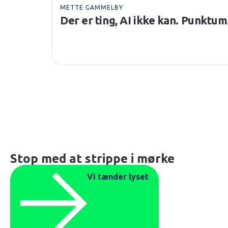
METTE GAMMELBY
Der er ting, AI ikke kan. Punktum
Stop med at strippe i mørke
Vi tænder lyset