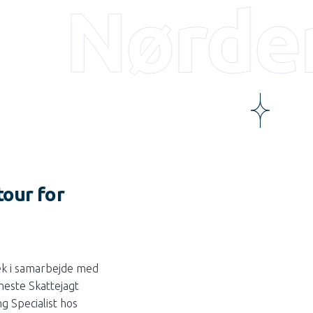
Nørde
our for
ræk i samarbejde med
este Skattejagt
 Specialist hos