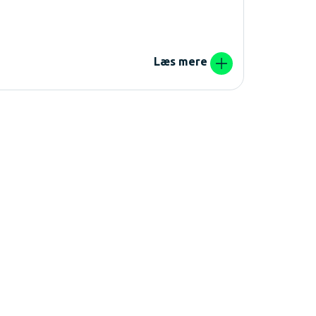
LEA MENSEL
Drop ima
Læs mere