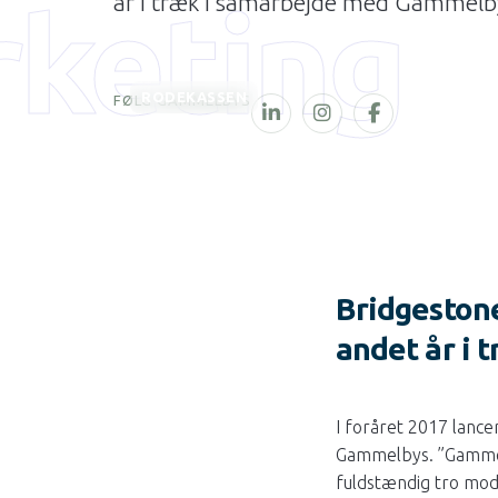
keting
år i træk i samarbejde med Gammelb
RODEKASSEN
FØLG GAMMELBYS
Bridgestone
andet år i
I foråret 2017 lanc
Gammelbys. ”Gammelb
fuldstændig tro mod