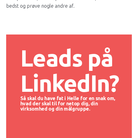
bedst og prøve nogle andre af.
Leads på
LinkedIn?
Så skal du have fat i Helle for en snak om,
hvad der skal til for netop dig, din
virksomhed og din målgruppe.