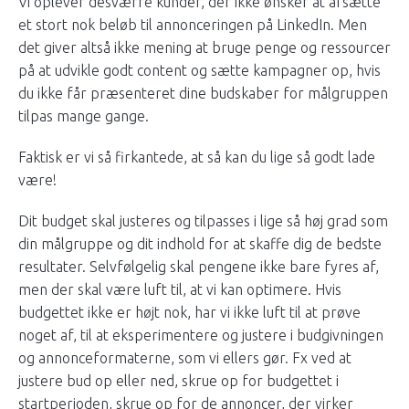
Vi oplever desværre kunder, der ikke ønsker at afsætte
et stort nok beløb til annonceringen på LinkedIn. Men
det giver altså ikke mening at bruge penge og ressourcer
på at udvikle godt content og sætte kampagner op, hvis
du ikke får præsenteret dine budskaber for målgruppen
tilpas mange gange.
Faktisk er vi så firkantede, at så kan du lige så godt lade
være!
Dit budget skal justeres og tilpasses i lige så høj grad som
din målgruppe og dit indhold for at skaffe dig de bedste
resultater. Selvfølgelig skal pengene ikke bare fyres af,
men der skal være luft til, at vi kan optimere. Hvis
budgettet ikke er højt nok, har vi ikke luft til at prøve
noget af, til at eksperimentere og justere i budgivningen
og annonceformaterne, som vi ellers gør. Fx ved at
justere bud op eller ned, skrue op for budgettet i
startperioden, skrue op for de annoncer, der virker