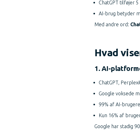
ChatGPT tilføjer 5
AI-brug betyder m
Med andre ord:
Cha
Hvad vise
1. AI-platform
ChatGPT, Perplexi
Google voksede me
99% af AI-brugere
Kun 16% af bruger
Google har stadig 9