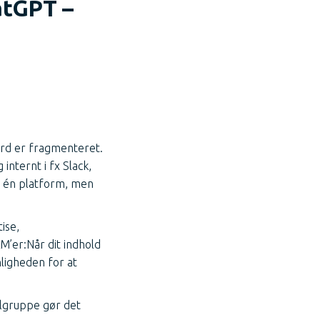
atGPT –
d er fragmenteret.
nternt i fx Slack,
l én platform, men
ise,
M’er:Når dit indhold
nligheden for at
lgruppe gør det