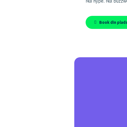
Nul hype. Nul buzzwo
Book din plad
Vil du v
Tag fat i mig og 