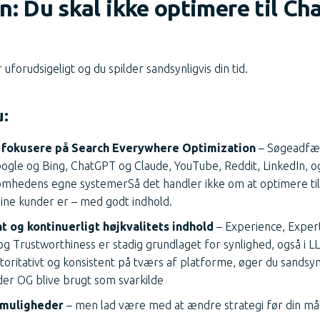
n: Du skal ikke optimere til Ch
r uforudsigeligt og du spilder sandsynligvis din tid.
u:
t fokusere på Search Everywhere Optimization
– Søgeadfær
gle og Bing, ChatGPT og Claude, YouTube, Reddit, LinkedIn, og i
ksomhedens egne systemerSå det handler ikke om at optimere ti
ine kunder er – med godt indhold.
t og kontinuerligt højkvalitets indhold
– Experience, Expert
og Trustworthiness er stadig grundlaget for synlighed, også i LL
utoritativt og konsistent på tværs af platforme, øger du sandsy
der OG blive brugt som svarkilde
-muligheder
– men lad være med at ændre strategi før din må