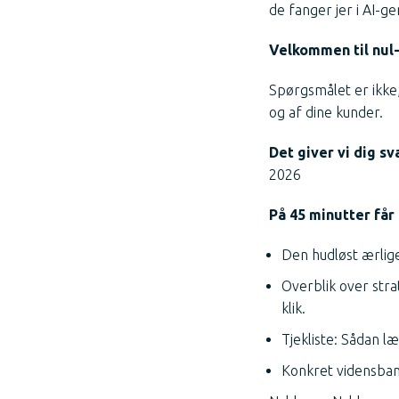
de fanger jer i AI-g
Velkommen til nul-t
Spørgsmålet er ikke,
og af dine kunder.
Det giver vi dig sv
2026
På 45 minutter får 
Den hudløst ærlige 
Overblik over stra
klik.
Tjekliste: Sådan l
Konkret vidensbank