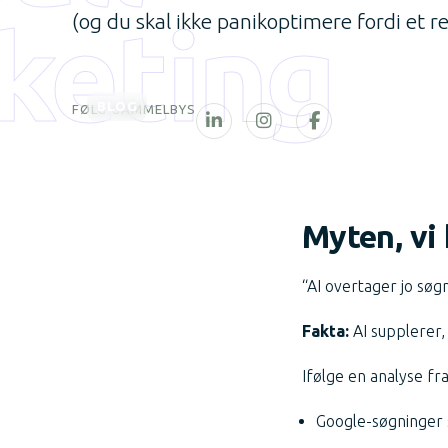
keting
(og du skal ikke panikoptimere fordi et 
BLOG
FØLG GAMMELBYS
Myten, vi 
“AI overtager jo søg
Fakta:
AI supplerer,
Ifølge en analyse fr
Google-søgninger s