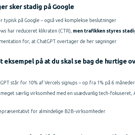
er sker stadig på Google
r typisk på Google – også ved komplekse beslutninger
ws har reduceret klikraten (CTR),
men trafikken styres stadi
mentation for, at ChatGPT overtager de her søgninger
dt eksempel på at du skal se bag de hurtige ov
tGPT står for 10% af Vercels signups – op fra 1% på 6 måneder
 meget særlig virksomhed med en usædvanlig tech-fokuseret, A
repræsentativt for almindelige B2B-virksomheder