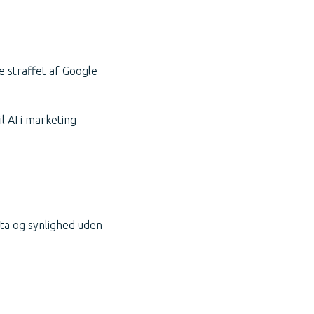
e straffet af Google
l AI i marketing
uta og synlighed uden