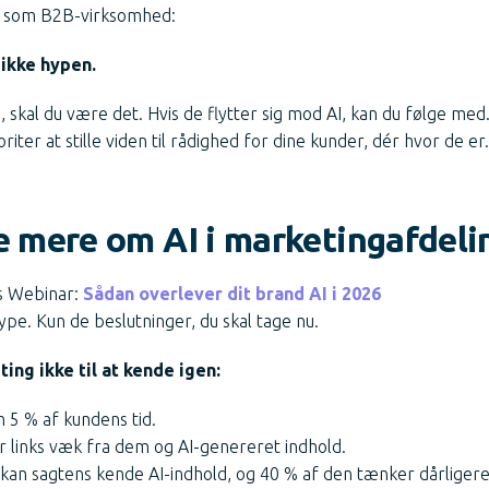
e som B2B-virksomhed:
 ikke hypen.
, skal du være det. Hvis de flytter sig mod AI, kan du følge med
oriter at stille viden til rådighed for dine kunder, dér hvor de er.
de mere om AI i marketingafdeli
s Webinar:
Sådan overlever dit brand AI i 2026
ype. Kun de beslutninger, du skal tage nu.
ting ikke til at kende igen:
 5 % af kundens tid.
r links væk fra dem og AI-genereret indhold.
 kan sagtens kende AI-indhold, og 40 % af den tænker dårligere