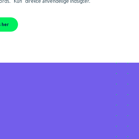
rds. “Kun” direkte anvendelige indsigter.
s her
ide mere?
hør mere.