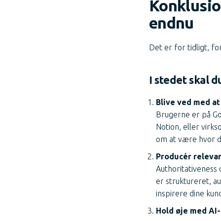
Konklusio
endnu
Det er for tidligt, fo
I stedet skal d
Blive ved med a
Brugerne er på Goo
Notion, eller vir
om at være hvor d
Producér relevan
Authoritativeness 
er struktureret, a
inspirere dine kun
Hold øje med AI