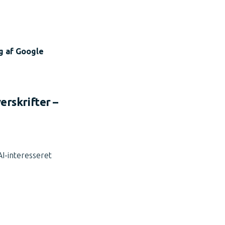
g af Google
erskrifter –
I-interesseret