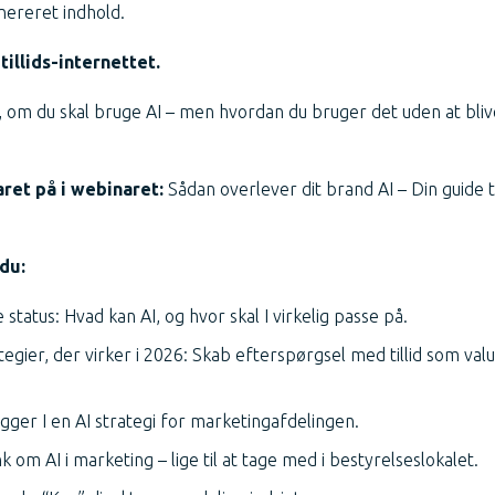
enereret indhold.
illids-internettet.
 om du skal bruge AI – men hvordan du bruger det uden at bliv
aret på i webinaret:
Sådan overlever dit brand AI – Din guide ti
du:
status: Hvad kan AI, og hvor skal I virkelig passe på.
tegier, der virker i 2026: Skab efterspørgsel med tillid som val
ægger I en AI strategi for marketingafdelingen.
 om AI i marketing – lige til at tage med i bestyrelseslokalet.