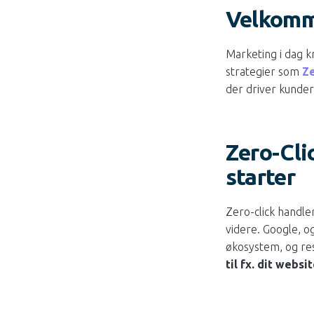
Velkomme
Marketing i dag k
strategier som
Ze
der driver kunder
Zero-Cli
starter
Zero-click handle
videre. Google, o
økosystem, og res
til fx. dit websit