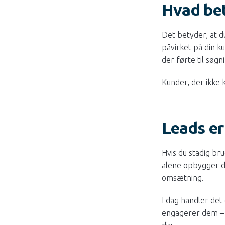
Hvad bet
Det betyder, at d
påvirket på din k
der førte til søgn
Kunder, der ikke 
Leads er
Hvis du stadig bru
alene opbygger det
omsætning.
I dag handler det
engagerer dem – f