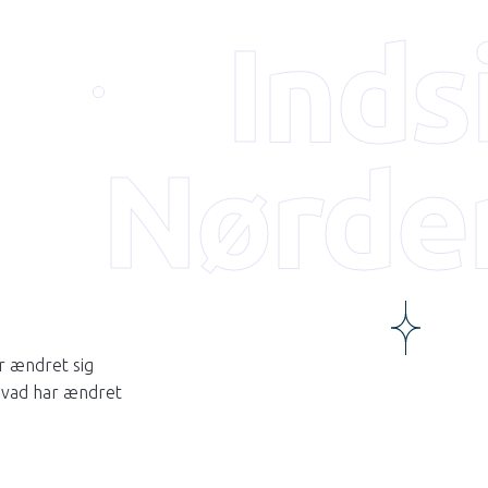
Inds
Nørde
ar ændret sig
hvad har ændret