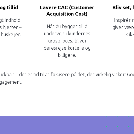
g tillid
Lavere CAC (Customer
Bliv set,
Acquisition Cost)
t indhold
Inspirér 
Når du bygger tillid
 hjerter –
giver vær
undervejs i kundernes
 huske jer.
klik
købsproces, bliver
deresrejse kortere og
billigere.
ckbait – det er tid til at fokusere på det, der virkelig virker: Go
engagement.