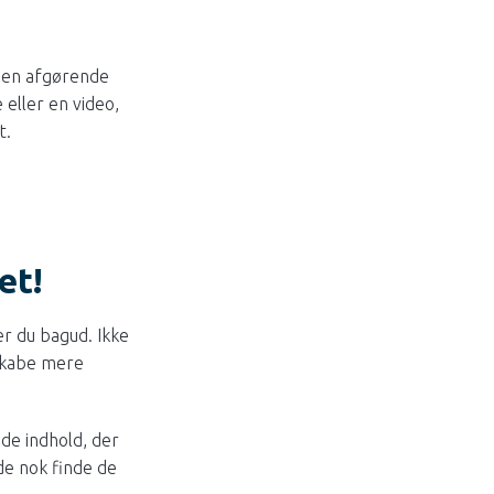
 den afgørende
eller en video,
t.
et!
er du bagud. Ikke
 skabe mere
de indhold, der
de nok finde de