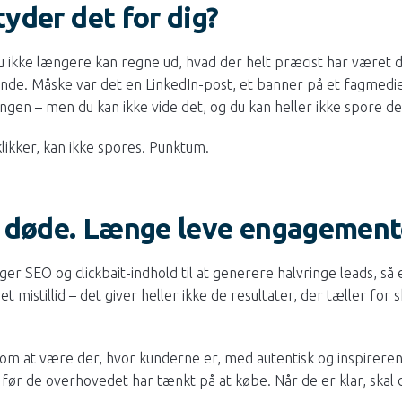
yder det for dig?
u ikke længere kan regne ud, hvad der helt præcist har været
unde. Måske var det en LinkedIn-post, et banner på et fagmedie 
ingen – men du kan ikke vide det, og du kan heller ikke spore de
klikker, kan ikke spores. Punktum.
 døde. Længe leve engagement
ger SEO og clickbait-indhold til at generere halvringe leads, så 
 mistillid – det giver heller ikke de resultater, der tæller for
 om at være der, hvor kunderne er, med autentisk og inspireren
ør de overhovedet har tænkt på at købe. Når de er klar, skal 