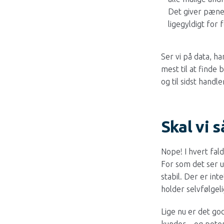
Det giver pæne 
ligegyldigt for 
Ser vi på data, h
mest til at finde
og til sidst handl
Skal vi s
Nope! I hvert fald
For som det ser u
stabil. Der er in
holder selvfølgeli
Lige nu er det god
kunder – og poten