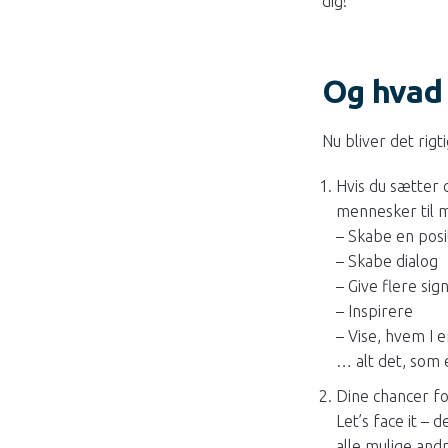
dig!
Og hvad
Nu bliver det rig
Hvis du sætter 
mennesker til 
– Skabe en posit
– Skabe dialog
– Give flere sig
– Inspirere
– Vise, hvem I
… alt det, som 
Dine chancer for
Let’s face it –
alle mulige andr