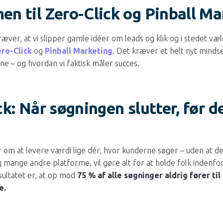
n til Zero-Click og Pinball Ma
ræver, at vi slipper gamle idéer om leads og klik og i stedet væ
ro-Click
og
Pinball Marketing
. Det kræver et helt nyt mindse
ne – og hvordan vi faktisk måler succes.
ck: Når søgningen slutter, før d
r om at levere værdi lige dér, hvor kunderne søger – uden at d
g mange andre platforme, vil gøre alt for at holde folk indenfo
ultatet er, at op mod
75 % af alle søgninger aldrig fører til 
e.