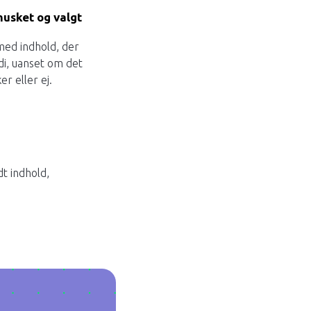
 husket og valgt
med indhold, der
di, uanset om det
ker eller ej.
dt indhold,