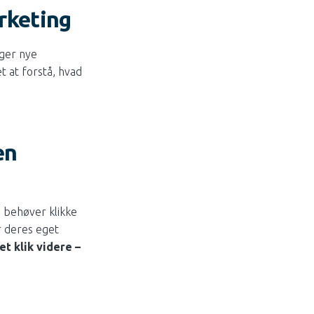
rketing
lger nye
t at forstå, hvad
en
e behøver klikke
r deres eget
et klik videre –