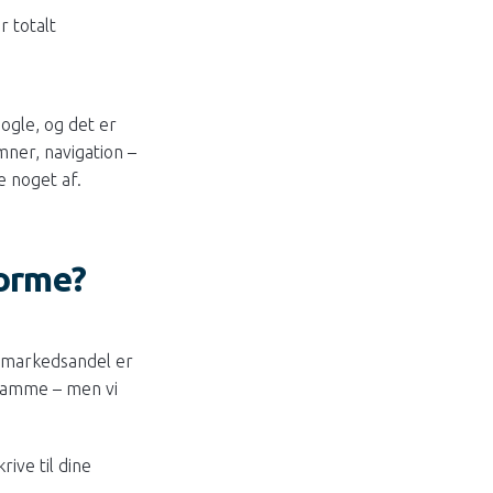
 totalt
ogle, og det er
mner, navigation –
e noget af.
forme?
s markedsandel er
t samme – men vi
ive til dine