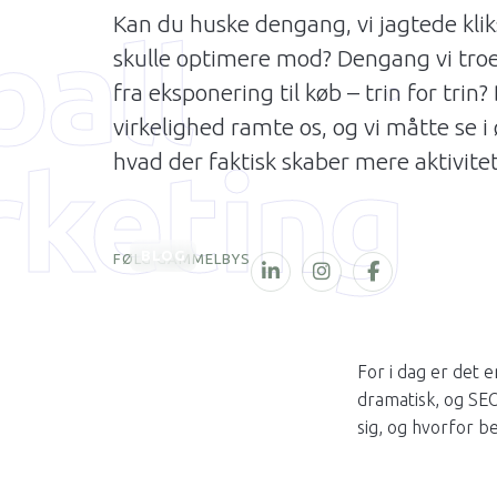
Kan du huske dengang, vi jagtede klik
ball
skulle optimere mod? Dengang vi troe
fra eksponering til køb – trin for trin?
virkelighed ramte os, og vi måtte se i
keting
hvad der faktisk skaber mere aktivitet
BLOG
FØLG GAMMELBYS
For i dag er det e
dramatisk, og SE
sig, og hvorfor b