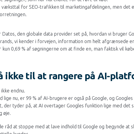
væksttal for SEO-trafikken til marketingafdelingen, men det er
forretningen.
ar Datos, den globale data provider set på, hvordan vi bruger Go
 brands, vi kender i forvejen, information om helt afgrænsede e
er kun 0,69 % af søgningerne om at finde en, man faktisk vil køb
å ikke til at rangere på AI-plat
 ikke endnu.
d lige nu, er 99 % af AI-brugere er også på Google, og Google
tet, der tyder på, at AI overtager Googles funktion lige med de
g øje.
e råd at stoppe med at lave indhold til Google og begynde at skr
tielle kunder.