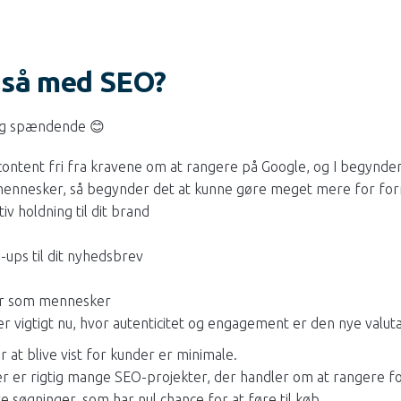
 så med SEO?
tig spændende 😊
content fri fra kravene om at rangere på Google, og I begynder 
mennesker, så begynder det at kunne gøre meget mere for for
iv holdning til dit brand
n-ups til dit nyhedsbrev
 er som mennesker
er vigtigt nu, hvor autenticitet og engagement er den nye valuta
 at blive vist for kunder er minimale.
 der er rigtig mange SEO-projekter, der handler om at rangere fo
e søgninger, som har nul chance for at føre til køb.