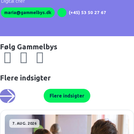
Digital chef
maria@gammelbys.dk
(+45) 53 50 27 67
Følg Gammelbys
Flere indsigter
Flere indsigter
7. AUG. 2026