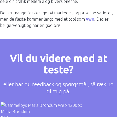
dele din trafik mellem a og b versionerne.
Der er mange forskellige på markedet, og priserne varierer,
men de fleste kommer langt med et tool som
vwo
. Det er
brugervenligt og har en god pris
Vil du videre med at
teste?
eller har du feedback og spørgsmål, så ræk ud
til mig på.
Maria Brøndum